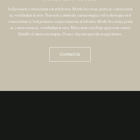
Sed posuere consectetur est at lobortis. Morbi leo risus, porta ac consectetur
ac, vestibulum at eros. Praesent commodo cursus magna, vel scelerisque nisl
consectetur et. Sed posuere consectetur est at lobortis. Morbi leo risus, porta
ac consectetur ac, vestibulum at eros. Maecenas sed diam eget risus varius
blandit sit amet non magna. Donec id porta gravida at eget metus.
Contact Us