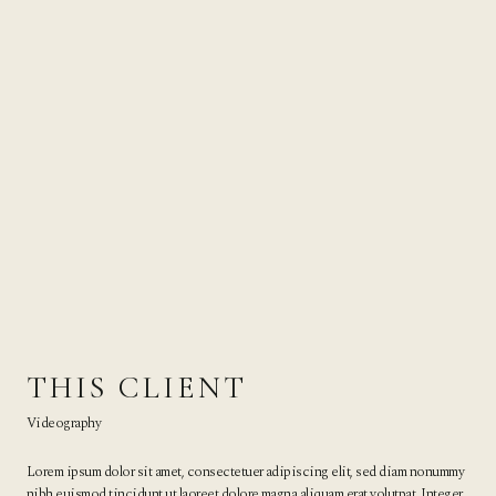
THIS CLIENT
Videography
Lorem ipsum dolor sit amet, consectetuer adipiscing elit, sed diam nonummy
nibh euismod tincidunt ut laoreet dolore magna aliquam erat volutpat. Integer